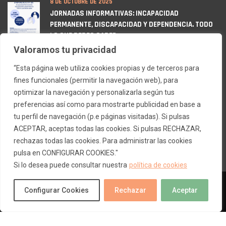
8 DE OCTUBRE DE 2025
JORNADAS INFORMATIVAS: INCAPACIDAD
PERMANENTE, DISCAPACIDAD Y DEPENDENCIA. TODO
LO QUE DEBES SABER
Valoramos tu privacidad
12 DE MARZO DE 2025
“Esta página web utiliza cookies propias y de terceros para
RENOVACIÓN DE SELLO FUNDACIÓN LEALTAD
fines funcionales (permitir la navegación web), para
optimizar la navegación y personalizarla según tus
21 DE FEBRERO DE 2025
preferencias así como para mostrarte publicidad en base a
JORNADAS INFORMATIVAS ESCLEROSIS MÚLTIPLE
tu perfil de navegación (p.e páginas visitadas). Si pulsas
ACEPTAR, aceptas todas las cookies. Si pulsas RECHAZAR,
rechazas todas las cookies. Para administrar las cookies
pulsa en CONFIGURAR COOKIES."
Si lo desea puede consultar nuestra
política de cookies
ES
ADEMCVILLALBA © 2023 TODOS LOS DERECHOS RESERVADOS.
Configurar Cookies
Rechazar
Aceptar
MAQUETADO POR
AVANCE TECNOLÓGICO.