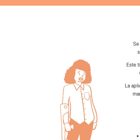
Se 
s
Este t
La apli
man